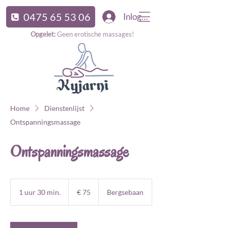
0475 65 53 06
Inloggen
Opgelet:
Geen erotische massages!
Home
Dienstenlijst
Ontspanningsmassage
Ontspanningsmassage
75
euro
1 uur 30 min.
1
€ 75
Bergsebaan
u
u
3